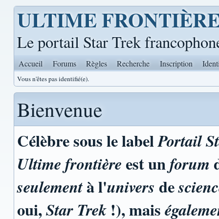
ULTIME FRONTIÈR
Le portail Star Trek francophon
Accueil
Forums
Règles
Recherche
Inscription
Ident
Vous n'êtes pas identifié(e).
Bienvenue
Célèbre sous le label
Portail S
est un
d
Ultime frontière
forum
à l'
de
seulement
univers
scienc
oui,
!), mais
Star Trek
égaleme